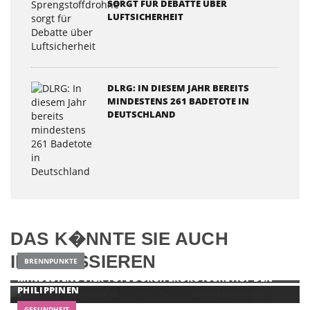
SORGT FÜR DEBATTE ÜBER
LUFTSICHERHEIT
DLRG: IN DIESEM JAHR BEREITS
MINDESTENS 261 BADETOTE IN
DEUTSCHLAND
DAS K�NNTE SIE AUCH
INTERESSIEREN
BRENNPUNKTE
MINDESTENS VIER TOTE DURCH ERDRUTSCHE AUF DEN
PHILIPPINEN
GESUNDHEIT