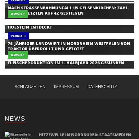
NACH STRASSENBAHNUNFALL IN GELSENKIRCHEN: ZAHL D
ER VERLETZTEN AUF 42 GESTIEGEN
UMWELT
WÜRGESCHLANGE AN KANALUFER IN SCHLESWIG-
HOLSTEIN ENTDECKT
VERKEHR
76-JÄHRIGER LANDWIRT IN NORDRHEIN-WESTFALEN VON
TRAKTOR ÜBERROLLT UND GETÖTET
UMWELT
FLEISCHPRODUKTION IM 1. HALBJAHR 2026 GESUNKEN
SCHLAGZEILEN
IMPRESSUM
DATENSCHUTZ
NEWS
HITZEWELLE IN NORDKOREA: STAATSMEDIEN