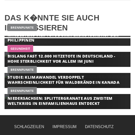
DAS K�NNTE SIE AUCH
INTERESSIEREN
BRENNPUNKTE
MINDESTENS VIER TOTE DURCH ERDRUTSCHE AUF DEN
PHILIPPINEN
GESUNDHEIT
BISLANG FAST 12.000 HITZETOTE IN DEUTSCHLAND -
HOHE STERBLICHKEIT VOR ALLEM IM JUNI
BRENNPUNKTE
STUDIE: KLIMAWANDEL VERDOPPELT
WAHRSCHEINLICHKEIT FÜR WALDBRÄNDE IN KANADA
BRENNPUNKTE
NIEDERSACHSEN: SPLITTERGRANATE AUS ZWEITEM
WELTKRIEG IN EINFAMILIENHAUS ENTDECKT
SCHLAGZEILEN
IMPRESSUM
DATENSCHUTZ