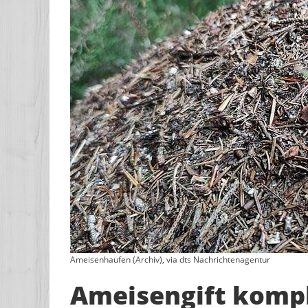
Ameisenhaufen (Archiv), via dts Nachrichtenagentur
Ameisengift kompl