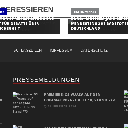
NTERESSIEREN
EHR
BRENNPUNKTE
 VON SPRENGSTOFFDROHNE
DLRG: IN DIESEM JAHR BEREI
 FÜR DEBATTE ÜBER
MINDESTENS 261 BADETOTE 
ICHERHEIT
DEUTSCHLAND
SCHLAGZEILEN
IMPRESSUM
DATENSCHUTZ
PRESSEMELDUNGEN
PREMIERE: GS YUASA AUF DER
18
LOGIMAT 2026 - HALLE 10, STAND F73
26. FEBRUAR 2026
ATU: KOOPERATION MIT GEPVOLT