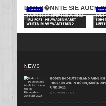
DAS K�NNTE SIE AUCH I
VERKEHR
VERK
E-AUTO-BOOM SETZT SICH AUCH IM
FUND
JULI FORT - NEUWAGENMARKT
SORGT
WEITER IM AUFWÄRTSTREND
LUFTS
NEWS
BÖDEN IN DEUTSCHLAND ÄHNLICH
TROCKEN WIE IN DÜRREJAHREN 20
UND 2022
6. AUGUST 2026