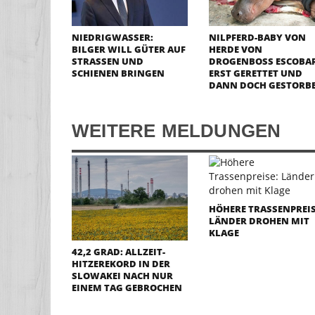
NIEDRIGWASSER:
NILPFERD-BABY VON
BILGER WILL GÜTER AUF
HERDE VON
STRASSEN UND S
DROGENBOSS ESCOBA
CHIENEN BRINGEN
ERST GERETTET UND
DANN DOCH GESTORB
WEITERE MELDUNGEN
HÖHERE TRASSENPREIS
LÄNDER DROHEN MIT
KLAGE
42,2 GRAD: ALLZEIT-
HITZEREKORD IN DER
SLOWAKEI NACH NUR
EINEM TAG GEBROCHEN