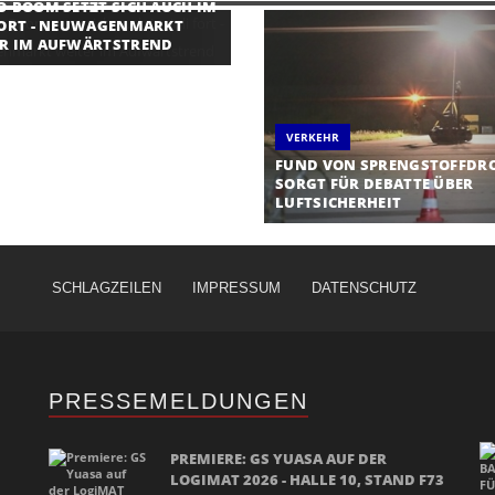
O-BOOM SETZT SICH AUCH IM
FORT - NEUWAGENMARKT
R IM AUFWÄRTSTREND
VERKEHR
FUND VON SPRENGSTOFFDR
SORGT FÜR DEBATTE ÜBER
LUFTSICHERHEIT
SCHLAGZEILEN
IMPRESSUM
DATENSCHUTZ
PRESSEMELDUNGEN
PREMIERE: GS YUASA AUF DER
LOGIMAT 2026 - HALLE 10, STAND F73