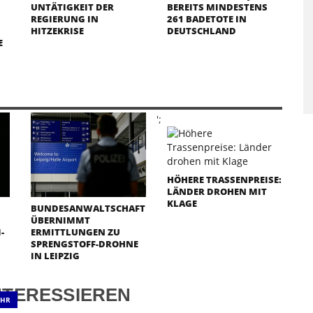
UNTÄTIGKEIT DER
BEREITS MINDESTENS
REGIERUNG IN
261 BADETOTE IN
HITZEKRISE
DEUTSCHLAND
E
';
HÖHERE TRASSENPREISE:
LÄNDER DROHEN MIT
KLAGE
BUNDESANWALTSCHAFT
ÜBERNIMMT
-
ERMITTLUNGEN ZU
SPRENGSTOFF-DROHNE
IN LEIPZIG
NTERESSIEREN
EHR