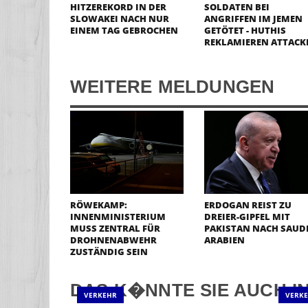
HITZEREKORD IN DER
SOLDATEN BEI
SLOWAKEI NACH NUR
ANGRIFFEN IM JEMEN
EINEM TAG GEBROCHEN
GETÖTET - HUTHIS
REKLAMIEREN ATTACK
WEITERE MELDUNGEN
RÖWEKAMP:
ERDOGAN REIST ZU
INNENMINISTERIUM
DREIER-GIPFEL MIT
MUSS ZENTRAL FÜR
PAKISTAN NACH SAUDI
DROHNENABWEHR
ARABIEN
ZUSTÄNDIG SEIN
DAS K�NNTE SIE AUCH I
VERKEHR
VERK