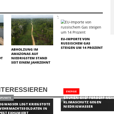
';
EU-IMPORTE VON
RUSSISCHEM GAS
STEIGEN UM 14 PROZENT
ABHOLZUNG IM
AMAZONAS AUF
OT
NIEDRIGSTEM STAND
SEIT EINEM JAHRZEHNT
NTERESSIEREN
ENERGIE
GRÜNEN-CHEF FORDERT MEH
NPUNKTE
KLIMASCHUTZ GEGEN
IGWASSER LEGT KRIEGSTOTE
NIEDRIGWASSER
 WEHRMACHTSSOLDATEN IN
EST EXHUMIERT