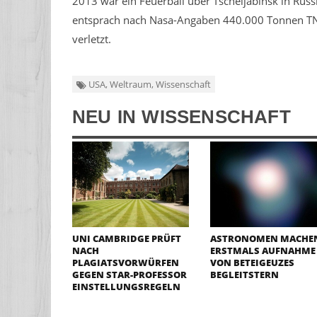
2013 war ein Feuerball über Tscheljabinsk in Russ
entsprach nach Nasa-Angaben 440.000 Tonnen TN
verletzt.
USA, Weltraum, Wissenschaft
NEU IN WISSENSCHAFT
UNI CAMBRIDGE PRÜFT
ASTRONOMEN MACHE
NACH
ERSTMALS AUFNAHME
PLAGIATSVORWÜRFEN
VON BETEIGEUZES
GEGEN STAR-PROFESSOR
BEGLEITSTERN
EINSTELLUNGSREGELN