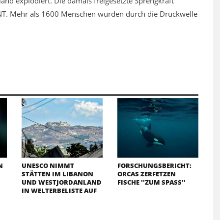
land explodiert. Die damals freigesetzte Sprengkraft
T. Mehr als 1600 Menschen wurden durch die Druckwelle
N
UNESCO NIMMT
FORSCHUNGSBERICHT:
STÄTTEN IM LIBANON
ORCAS ZERFETZEN
UND WESTJORDANLAND
FISCHE ''ZUM SPASS''
IN WELTERBELISTE AUF