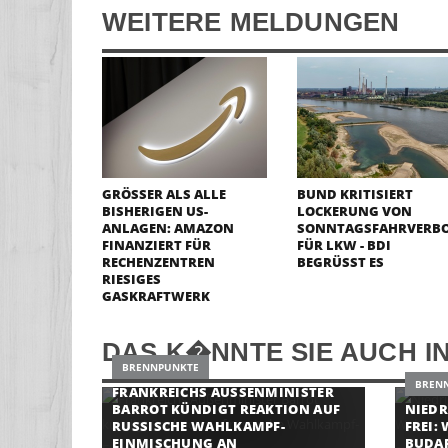
WEITERE MELDUNGEN
GRÖSSER ALS ALLE B
BUND KRITISIERT
ISHERIGEN US-A
LOCKERUNG VON
NLAGEN: AMAZON F
SONNTAGSFAHRVERB
INANZIERT FÜR R
FÜR LKW - BDI
ECHENZENTREN R
BEGRÜSST ES
IESIGES G
ASKRAFTWERK
DAS K�NNTE SIE AUCH I
BRENNPUNKTE
BREN
FRANKREICHS AUSSENMINISTER B
ARROT KÜNDIGT REAKTION AUF R
NIEDR
USSISCHE WAHLKAMPF-E
FREI:
INMISCHUNG AN
BUDAP