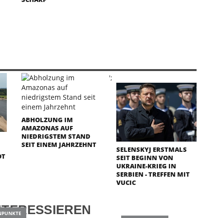
';
ABHOLZUNG IM
AMAZONAS AUF
NIEDRIGSTEM STAND
SEIT EINEM JAHRZEHNT
SELENSKYJ ERSTMALS
OT
SEIT BEGINN VON
UKRAINE-KRIEG IN
SERBIEN - TREFFEN MIT
VUCIC
NTERESSIEREN
NPUNKTE