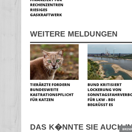
ECHENZENTREN R
IESIGES G
ASKRAFTWERK
WEITERE MELDUNGEN
TIERÄRZTE FORDERN
BUND KRITISIERT
BUNDESWEITE
LOCKERUNG VON
KASTRATIONSPFLICHT
SONNTAGSFAHRVERB
FÜR KATZEN
FÜR LKW - BDI
BEGRÜSST ES
DAS K�NNTE SIE AUCH I
BREN