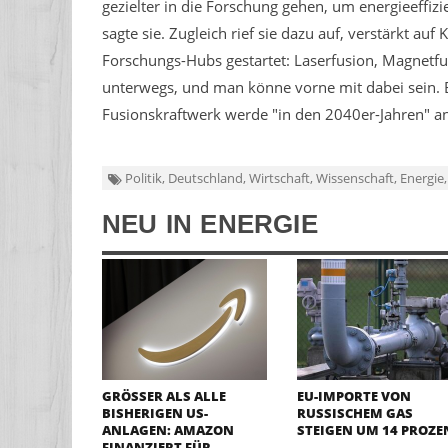
gezielter in die Forschung gehen, um energieeffi
sagte sie. Zugleich rief sie dazu auf, verstärkt au
Forschungs-Hubs gestartet: Laserfusion, Magnetfus
unterwegs, und man könne vorne mit dabei sein. B
Fusionskraftwerk werde "in den 2040er-Jahren" a
Politik, Deutschland, Wirtschaft, Wissenschaft, Energie,
NEU IN ENERGIE
GRÖSSER ALS ALLE B
EU-IMPORTE VON
ISHERIGEN US-A
RUSSISCHEM GAS
NLAGEN: AMAZON F
STEIGEN UM 14 PROZE
INANZIERT FÜR R