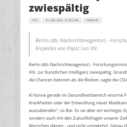
zwiespältig
DTS
31. MAI 2026, 11:48 UHR
ENERGIE
Berlin (dts Nachrichtenagentur) - Forsch
Enzyklika von Papst Leo XIV.
Berlin (dts Nachrichtenagentur) - Forschungsminis
XIV. zur Künstlichen Intelligenz zwiespältig. Grunds
die Chancen betonen als die Risiken, sagte die C
KI könne gerade im Gesundheitsbereich enorme Fo
Krankheiten oder der Entwicklung neuer Medikame
auszublenden", so Bär. Es sei aber ein wichtiges S
sondern auch mit den Zukunftsfragen unserer Zeit 
Menschen dienen - und nicht umgekehrt. Genau das