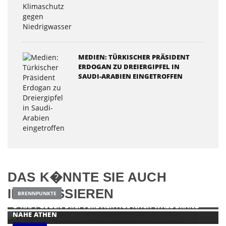
MEDIEN: TÜRKISCHER PRÄSIDENT
ERDOGAN ZU DREIERGIPFEL IN
SAUDI-ARABIEN EINGETROFFEN
DAS K�NNTE SIE AUCH
INTERESSIEREN
BRENNPUNKTE
U-HAFT GEGEN DREI VERDÄCHTIGE NACH WALDBRAND
NAHE ATHEN