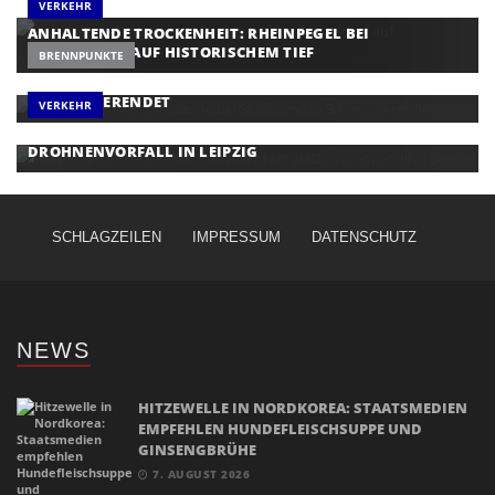
VERKEHR
ANHALTENDE TROCKENHEIT: RHEINPEGEL BEI
DÜSSELDORF AUF HISTORISCHEM TIEF
BRENNPUNKTE
MEHR ALS TAUSEND SCHWEINE BEI STALLBRAND IN
BAYERN VERENDET
VERKEHR
NATIONALER SICHERHEITSRAT MIT MERZ TAGT ZU
DROHNENVORFALL IN LEIPZIG
SCHLAGZEILEN
IMPRESSUM
DATENSCHUTZ
NEWS
HITZEWELLE IN NORDKOREA: STAATSMEDIEN
EMPFEHLEN HUNDEFLEISCHSUPPE UND
GINSENGBRÜHE
7. AUGUST 2026