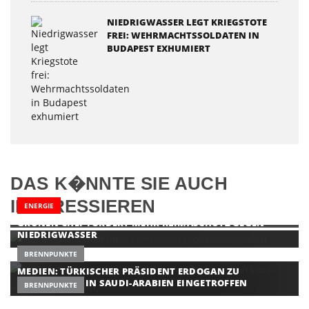
NIEDRIGWASSER LEGT KRIEGSTOTE
FREI: WEHRMACHTSSOLDATEN IN
BUDAPEST EXHUMIERT
DAS K�NNTE SIE AUCH
INTERESSIEREN
ENERGIE
GRÜNEN-CHEF FORDERT MEHR KLIMASCHUTZ GEGEN
NIEDRIGWASSER
BRENNPUNKTE
MEDIEN: TÜRKISCHER PRÄSIDENT ERDOGAN ZU
DREIERGIPFEL IN SAUDI-ARABIEN EINGETROFFEN
BRENNPUNKTE
U-HAFT GEGEN DREI VERDÄCHTIGE NACH WALDBRAND