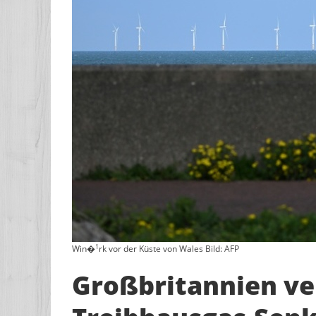
1
Win�
rk vor der Küste von Wales Bild: AFP
Großbritannien ver