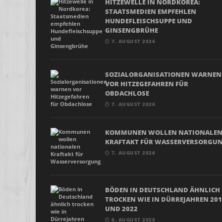
HITZEWELLE IN NORDKOREA:
STAATSMEDIEN EMPFEHLEN
HUNDEFLEISCHSUPPE UND
GINSENGBRÜHE
7. AUGUST 2026
SOZIALORGANISATIONEN WARNEN
VOR HITZEGEFAHREN FÜR
OBDACHLOSE
7. AUGUST 2026
KOMMUNEN WOLLEN NATIONALE
KRAFTAKT FÜR WASSERVERSORGU
7. AUGUST 2026
BÖDEN IN DEUTSCHLAND ÄHNLICH
TROCKEN WIE IN DÜRREJAHREN 20
UND 2022
6. AUGUST 2026