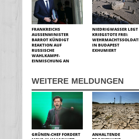
FRANKREICHS
NIEDRIGWASSER LEGT
AUSSENMINISTER B
KRIEGSTOTE FREI:
ARROT KÜNDIGT R
WEHRMACHTSSOLDAT
EAKTION AUF R
IN BUDAPEST
USSISCHE W
EXHUMIERT
AHLKAMPF-E
INMISCHUNG AN
WEITERE MELDUNGEN
GRÜNEN-CHEF FORDERT
ANHALTENDE