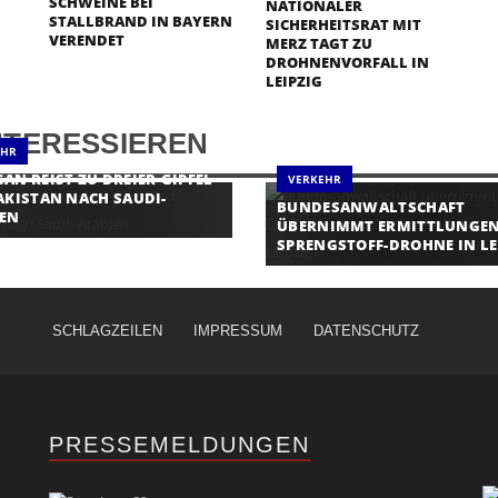
SCHWEINE BEI
NATIONALER
STALLBRAND IN BAYERN
SICHERHEITSRAT MIT
VERENDET
MERZ TAGT ZU
DROHNENVORFALL IN
LEIPZIG
NTERESSIEREN
EHR
AN REIST ZU DREIER-GIPFEL
VERKEHR
AKISTAN NACH SAUDI-
BUNDESANWALTSCHAFT
IEN
ÜBERNIMMT ERMITTLUNGEN
SPRENGSTOFF-DROHNE IN LE
SCHLAGZEILEN
IMPRESSUM
DATENSCHUTZ
PRESSEMELDUNGEN