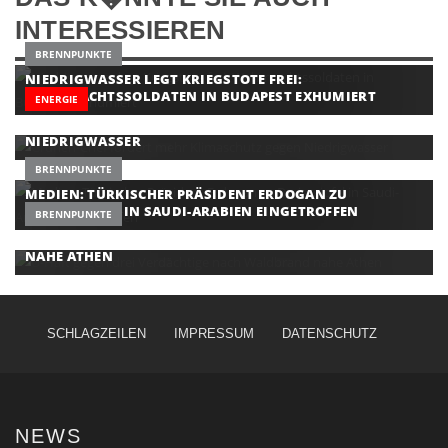
INTERESSIEREN
BRENNPUNKTE
NIEDRIGWASSER LEGT KRIEGSTOTE FREI:
WEHRMACHTSSOLDATEN IN BUDAPEST EXHUMIERT
ENERGIE
GRÜNEN-CHEF FORDERT MEHR KLIMASCHUTZ GEGEN
NIEDRIGWASSER
BRENNPUNKTE
MEDIEN: TÜRKISCHER PRÄSIDENT ERDOGAN ZU
DREIERGIPFEL IN SAUDI-ARABIEN EINGETROFFEN
BRENNPUNKTE
U-HAFT GEGEN DREI VERDÄCHTIGE NACH WALDBRAND
NAHE ATHEN
SCHLAGZEILEN
IMPRESSUM
DATENSCHUTZ
NEWS