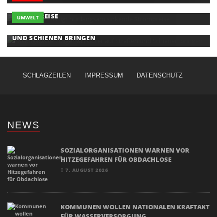
REICHE RECHTFERTIGT NUR LANGSAM SINKENDE
STROMPREISE
UMWELT
NIEDRIGWASSER: BILGER WILL GÜTER AUF STRASSEN U
ND SCHIENEN BRINGEN
SCHLAGZEILEN
IMPRESSUM
DATENSCHUTZ
NEWS
SOZIALORGANISATIONEN WARNEN VOR
HITZEGEFAHREN FÜR OBDACHLOSE
7. AUGUST 2026
KOMMUNEN WOLLEN NATIONALEN KRAFTAKT
FÜR WASSERVERSORGUNG