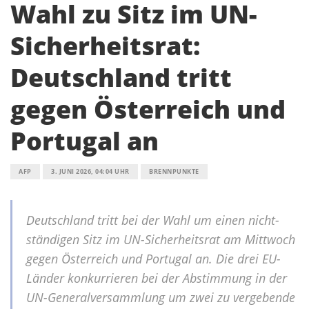
Wahl zu Sitz im UN-
Sicherheitsrat:
Deutschland tritt
gegen Österreich und
Portugal an
AFP
3. JUNI 2026, 04:04 UHR
BRENNPUNKTE
Deutschland tritt bei der Wahl um einen nicht-
ständigen Sitz im UN-Sicherheitsrat am Mittwoch
gegen Österreich und Portugal an. Die drei EU-
Länder konkurrieren bei der Abstimmung in der
UN-Generalversammlung um zwei zu vergebende