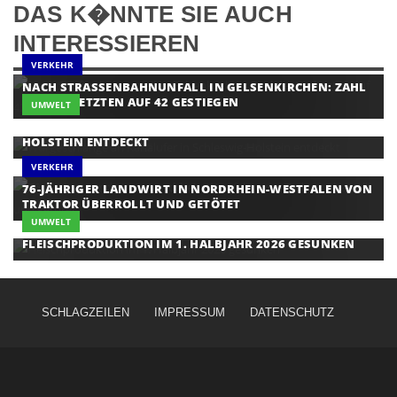
DAS K�NNTE SIE AUCH
INTERESSIEREN
VERKEHR
NACH STRASSENBAHNUNFALL IN GELSENKIRCHEN: ZAHL D
ER VERLETZTEN AUF 42 GESTIEGEN
UMWELT
WÜRGESCHLANGE AN KANALUFER IN SCHLESWIG-
HOLSTEIN ENTDECKT
VERKEHR
76-JÄHRIGER LANDWIRT IN NORDRHEIN-WESTFALEN VON
TRAKTOR ÜBERROLLT UND GETÖTET
UMWELT
FLEISCHPRODUKTION IM 1. HALBJAHR 2026 GESUNKEN
SCHLAGZEILEN
IMPRESSUM
DATENSCHUTZ