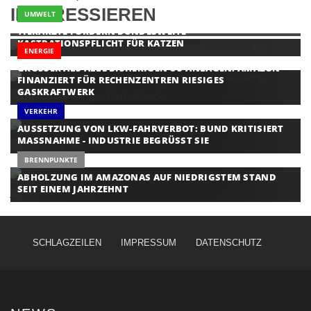
INTERESSIEREN
UMWELT
TIERÄRZTE FORDERN BUNDESWEITE
KASTRATIONSPFLICHT FÜR KATZEN
ENERGIE
GRÖSSER ALS ALLE BISHERIGEN US-ANLAGEN: AMAZON F
INANZIERT FÜR RECHENZENTREN RIESIGES G
ASKRAFTWERK
VERKEHR
AUSSETZUNG VON LKW-FAHRVERBOT: BUND KRITISIERT
MASSNAHME - INDUSTRIE BEGRÜSST SIE
BRENNPUNKTE
ABHOLZUNG IM AMAZONAS AUF NIEDRIGSTEM STAND
SEIT EINEM JAHRZEHNT
SCHLAGZEILEN
IMPRESSUM
DATENSCHUTZ