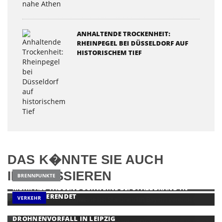
ANHALTENDE TROCKENHEIT:
RHEINPEGEL BEI DÜSSELDORF AUF
HISTORISCHEM TIEF
DAS K�NNTE SIE AUCH
INTERESSIEREN
BRENNPUNKTE
MEHR ALS TAUSEND SCHWEINE BEI STALLBRAND IN
BAYERN VERENDET
VERKEHR
NATIONALER SICHERHEITSRAT MIT MERZ TAGT ZU
DROHNENVORFALL IN LEIPZIG