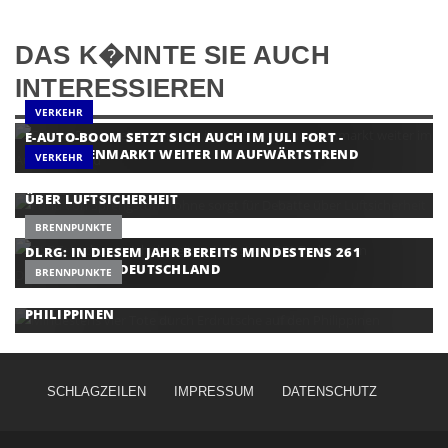
DAS K�NNTE SIE AUCH
INTERESSIEREN
VERKEHR
E-AUTO-BOOM SETZT SICH AUCH IM JULI FORT -
NEUWAGENMARKT WEITER IM AUFWÄRTSTREND
VERKEHR
FUND VON SPRENGSTOFFDROHNE SORGT FÜR DEBATTE
ÜBER LUFTSICHERHEIT
BRENNPUNKTE
DLRG: IN DIESEM JAHR BEREITS MINDESTENS 261
BADETOTE IN DEUTSCHLAND
BRENNPUNKTE
MINDESTENS VIER TOTE DURCH ERDRUTSCHE AUF DEN
PHILIPPINEN
SCHLAGZEILEN
IMPRESSUM
DATENSCHUTZ