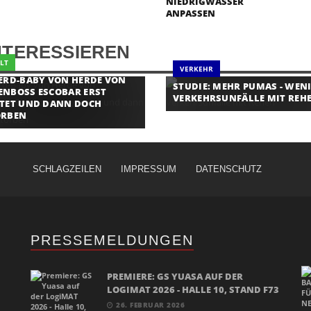
IEDRIGWASSER A
NPASSEN
NTERESSIEREN
LT
VERKEHR
ERD-BABY VON HERDE VON
STUDIE: MEHR PUMAS - WEN
NBOSS ESCOBAR ERST
VERKEHRSUNFÄLLE MIT REH
TET UND DANN DOCH
ORBEN
SCHLAGZEILEN
IMPRESSUM
DATENSCHUTZ
PRESSEMELDUNGEN
PREMIERE: GS YUASA AUF DER
LOGIMAT 2026 - HALLE 10, STAND F73
26. FEBRUAR 2026