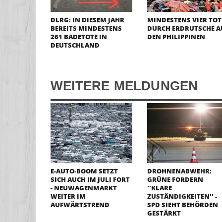
DLRG: IN DIESEM JAHR
MINDESTENS VIER TOT
BEREITS MINDESTENS
DURCH ERDRUTSCHE A
261 BADETOTE IN
DEN PHILIPPINEN
DEUTSCHLAND
WEITERE MELDUNGEN
E-AUTO-BOOM SETZT
DROHNENABWEHR:
SICH AUCH IM JULI FORT
GRÜNE FORDERN
- NEUWAGENMARKT
''KLARE
WEITER IM
ZUSTÄNDIGKEITEN'' -
AUFWÄRTSTREND
SPD SIEHT BEHÖRDEN
GESTÄRKT