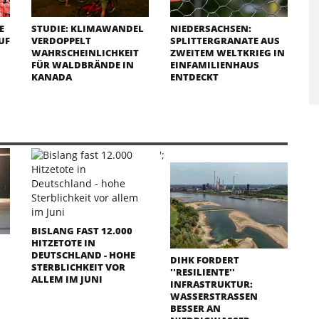
E
STUDIE: KLIMAWANDEL
NIEDERSACHSEN:
UF
VERDOPPELT
SPLITTERGRANATE AUS
WAHRSCHEINLICHKEIT
ZWEITEM WELTKRIEG IN
FÜR WALDBRÄNDE IN
EINFAMILIENHAUS
KANADA
ENTDECKT
';
BISLANG FAST 12.000
HITZETOTE IN
DEUTSCHLAND - HOHE
DIHK FORDERT
STERBLICHKEIT VOR
''RESILIENTE''
ALLEM IM JUNI
INFRASTRUKTUR:
WASSERSTRASSEN B
ESSER AN N