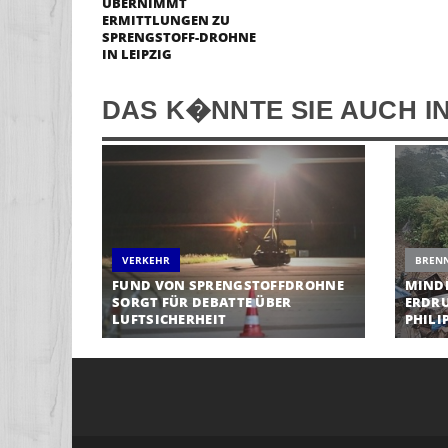
ÜBERNIMMT
ERMITTLUNGEN ZU
SPRENGSTOFF-DROHNE
IN LEIPZIG
DAS K�NNTE SIE AUCH I
VERKEHR
BREN
FUND VON SPRENGSTOFFDROHNE
MINDE
SORGT FÜR DEBATTE ÜBER
ERDRU
LUFTSICHERHEIT
PHILI