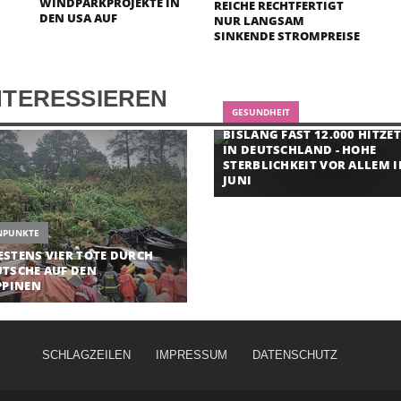
WINDPARKPROJEKTE IN
REICHE RECHTFERTIGT
DEN USA AUF
NUR LANGSAM
SINKENDE STROMPREISE
NTERESSIEREN
GESUNDHEIT
BISLANG FAST 12.000 HITZE
IN DEUTSCHLAND - HOHE
STERBLICHKEIT VOR ALLEM 
JUNI
NPUNKTE
STENS VIER TOTE DURCH
TSCHE AUF DEN
PPINEN
SCHLAGZEILEN
IMPRESSUM
DATENSCHUTZ