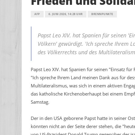
Frieden und Solida
AFP
6. JUNI 2026, 14:28 UHR
BRENNPUNKTE
Papst Leo XIV. hat Spanien für seinen 'Ei
Völkern' gewürdigt. 'Ich spreche Ihrem 
des Völkerrechts und des Multilateralism
Papst Leo XIV. hat Spanien für seinen "Einsatz für
"Ich spreche Ihrem Land meinen Dank aus für dess
Multilateralismus, was sich in einem aktiven Engag
das katholische Kirchenoberhaupt bei einem Empf
Samstag.
Der in den USA geborene Papst hatte in seiner Oste
könnten nicht an der Seite derer stehen, die "he
von US-Präsident Donald Trump gegenüber der ir