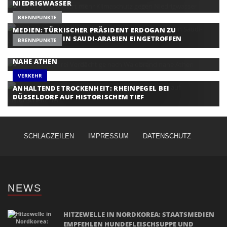
NIEDRIGWASSER
BRENNPUNKTE
MEDIEN: TÜRKISCHER PRÄSIDENT ERDOGAN ZU
DREIERGIPFEL IN SAUDI-ARABIEN EINGETROFFEN
BRENNPUNKTE
U-HAFT GEGEN DREI VERDÄCHTIGE NACH WALDBRAND
NAHE ATHEN
VERKEHR
ANHALTENDE TROCKENHEIT: RHEINPEGEL BEI
DÜSSELDORF AUF HISTORISCHEM TIEF
SCHLAGZEILEN
IMPRESSUM
DATENSCHUTZ
NEWS
HITZEWELLE IN NORDKOREA: STAATSMEDIEN
EMPFEHLEN HUNDEFLEISCHSUPPE UND