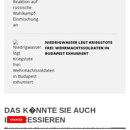
NIEDRIGWASSER LEGT KRIEGSTOTE
FREI: WEHRMACHTSSOLDATEN IN
BUDAPEST EXHUMIERT
DAS K�NNTE SIE AUCH
INTERESSIEREN
ENERGIE
GRÜNEN-CHEF FORDERT MEHR KLIMASCHUTZ GEGEN