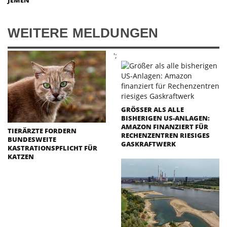
WEITERE MELDUNGEN
';
GRÖSSER ALS ALLE B
ISHERIGEN US-ANLAGEN: A
MAZON FINANZIERT FÜR R
TIERÄRZTE FORDERN
ECHENZENTREN RIESIGES G
BUNDESWEITE
ASKRAFTWERK
KASTRATIONSPFLICHT FÜR
KATZEN