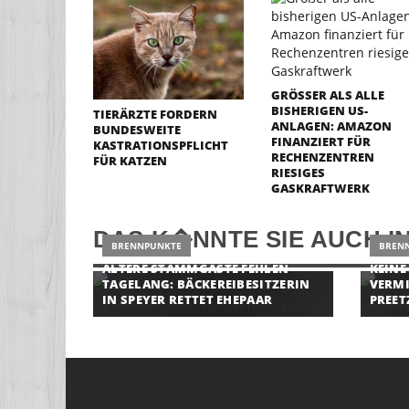
GRÖSSER ALS ALLE B
ISHERIGEN US-A
TIERÄRZTE FORDERN
NLAGEN: AMAZON F
BUNDESWEITE
INANZIERT FÜR R
KASTRATIONSPFLICHT
ECHENZENTREN R
FÜR KATZEN
IESIGES G
ASKRAFTWERK
DAS K�NNTE SIE AUCH I
BRENNPUNKTE
BREN
ÄLTERE STAMMGÄSTE FEHLEN
KEINE
TAGELANG: BÄCKEREIBESITZERIN
VERMI
IN SPEYER RETTET EHEPAAR
PREET