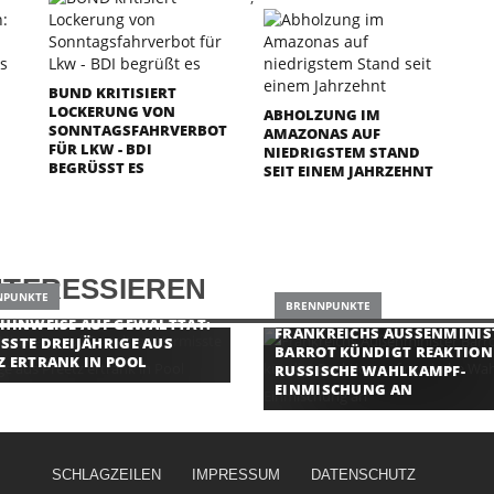
BUND KRITISIERT
LOCKERUNG VON
ABHOLZUNG IM
SONNTAGSFAHRVERBOT
AMAZONAS AUF
FÜR LKW - BDI
NIEDRIGSTEM STAND
BEGRÜSST ES
SEIT EINEM JAHRZEHNT
NTERESSIEREN
NPUNKTE
BRENNPUNKTE
 HINWEISE AUF GEWALTTAT:
FRANKREICHS AUSSENMINISTE
SSTE DREIJÄHRIGE AUS
ARROT KÜNDIGT REAKTION A
Z ERTRANK IN POOL
USSISCHE WAHLKAMPF-E
INMISCHUNG AN
SCHLAGZEILEN
IMPRESSUM
DATENSCHUTZ