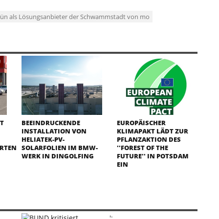
igrün als Lösungsanbieter der Schwammstadt von mo
IT
BEEINDRUCKENDE
EUROPÄISCHER
INSTALLATION VON
KLIMAPAKT LÄDT ZUR
HELIATEK-PV-
PFLANZAKTION DES
RTEN
SOLARFOLIEN IM BMW-
''FOREST OF THE
WERK IN DINGOLFING
FUTURE'' IN POTSDAM
EIN
';