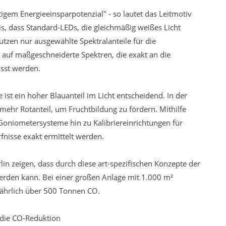
tigem Energieeinsparpotenzial" - so lautet das Leitmotiv
is, dass Standard-LEDs, die gleichmäßig weißes Licht
utzen nur ausgewählte Spektralanteile für die
 auf maßgeschneiderte Spektren, die exakt an die
asst werden.
ist ein hoher Blauanteil im Licht entscheidend. In der
ehr Rotanteil, um Fruchtbildung zu fördern. Mithilfe
 Goniometersysteme hin zu Kalibriereinrichtungen für
fnisse exakt ermittelt werden.
in zeigen, dass durch diese art-spezifischen Konzepte der
erden kann. Bei einer großen Anlage mit 1.000 m²
jährlich über 500 Tonnen CO.
r die CO-Reduktion