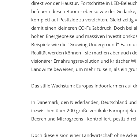
direkt vor der Haustür. Fortschritte in LED-Beleu
befeuern diesen Boom - ebenso wie der Gedanke,
komplett auf Pestizide zu verzichten. Gleichzeit
damit einen kleineren CO-Fußabdruck. Doch bei a
hohen Energiepreise und massiven Investitionskos
Beispiele wie die "Growing Underground"-Farm un
Realität werden können - sie machen aber auch deu
visionärer Ernährungsrevolution und kritischer Wi
Landwirte beweisen, um mehr zu sein, als ein grü
Das stille Wachstum: Europas Indoorfarmen auf 
In Dänemark, den Niederlanden, Deutschland und 
inzwischen über 200 große vertikale Farmprojekte,
Beeren und Microgreens - kontrolliert, pestizidfrei
Doch diese Vision einer Landwirtschaft ohne Acke