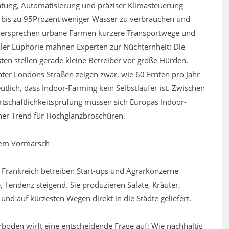
chtung, Automatisierung und präziser Klimasteuerung
 bis zu 95Prozent weniger Wasser zu verbrauchen und
ig versprechen urbane Farmen kürzere Transportwege und
ller Euphorie mahnen Experten zur Nüchternheit: Die
ten stellen gerade kleine Betreiber vor große Hürden.
ter Londons Straßen zeigen zwar, wie 60 Ernten pro Jahr
tlich, dass Indoor-Farming kein Selbstläufer ist. Zwischen
rtschaftlichkeitsprüfung müssen sich Europas Indoor-
ner Trend für Hochglanzbroschüren.
dem Vormarsch
Frankreich betreiben Start-ups und Agrarkonzerne
 Tendenz steigend. Sie produzieren Salate, Kräuter,
 und auf kürzesten Wegen direkt in die Städte geliefert.
rboden wirft eine entscheidende Frage auf: Wie nachhaltig