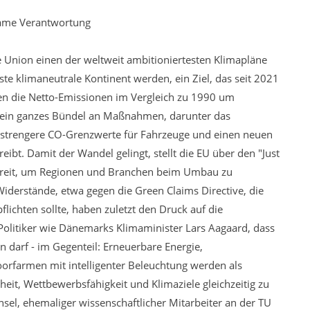
same Verantwortung
 Union einen der weltweit ambitioniertesten Klimapläne
ste klimaneutrale Kontinent werden, ein Ziel, das seit 2021
llen die Netto-Emissionen im Vergleich zu 1990 um
 ein ganzes Bündel an Maßnahmen, darunter das
, strengere CO-Grenzwerte für Fahrzeuge und einen neuen
bt. Damit der Wandel gelingt, stellt die EU über den "Just
bereit, um Regionen und Branchen beim Umbau zu
 Widerstände, etwa gegen die Green Claims Directive, die
chten sollte, haben zuletzt den Druck auf die
litiker wie Dänemarks Klimaminister Lars Aagaard, dass
 darf - im Gegenteil: Erneuerbare Energie,
oorfarmen mit intelligenter Beleuchtung werden als
eit, Wettbewerbsfähigkeit und Klimaziele gleichzeitig zu
sel, ehemaliger wissenschaftlicher Mitarbeiter an der TU