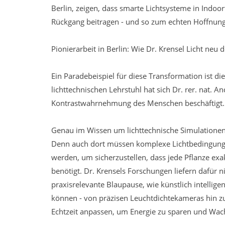
Berlin, zeigen, dass smarte Lichtsysteme in Indoo
Rückgang beitragen - und so zum echten Hoffnun
Pionierarbeit in Berlin: Wie Dr. Krensel Licht neu 
Ein Paradebeispiel für diese Transformation ist di
lichttechnischen Lehrstuhl hat sich Dr. rer. nat. A
Kontrastwahrnehmung des Menschen beschäftigt.
Genau im Wissen um lichttechnische Simulationen
Denn auch dort müssen komplexe Lichtbedingunge
werden, um sicherzustellen, dass jede Pflanze exak
benötigt. Dr. Krensels Forschungen liefern dafür 
praxisrelevante Blaupause, wie künstlich intellig
können - von präzisen Leuchtdichtekameras hin z
Echtzeit anpassen, um Energie zu sparen und Wac