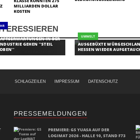
KLASSE KÖNNTEN 275
Z
MILLIARDEN DOLLAR
KOSTEN
EHR
NTERESSIEREN
NSTITUT:
UMWELT
HÄFTSERWARTUNGEN IN DER
NDUSTRIE GEHEN ''STEIL
AUSGEBÜXTE WÜRGESCHLAN
OBEN''
HESSEN WIEDER AUFGETAUC
SCHLAGZEILEN
IMPRESSUM
DATENSCHUTZ
PRESSEMELDUNGEN
T
PREMIERE: GS YUASA AUF DER
LOGIMAT 2026 - HALLE 10, STAND F73