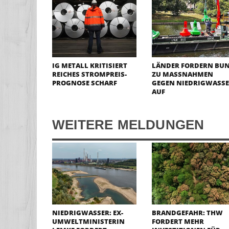
IG METALL KRITISIERT
LÄNDER FORDERN BU
REICHES STROMPREIS-
ZU MASSNAHMEN G
PROGNOSE SCHARF
EGEN NIEDRIGWASSER
UF
WEITERE MELDUNGEN
NIEDRIGWASSER: EX-
BRANDGEFAHR: THW
UMWELTMINISTERIN
FORDERT MEHR