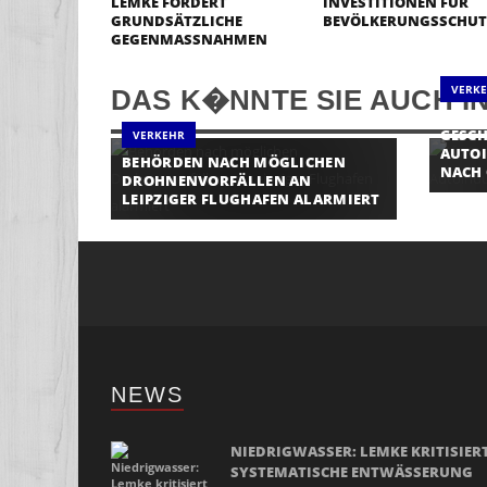
LEMKE FORDERT
INVESTITIONEN FÜR
GRUNDSÄTZLICHE
BEVÖLKERUNGSSCHUT
GEGENMASSNAHMEN
VERK
DAS K�NNTE SIE AUCH I
IFO-I
GESC
VERKEHR
AUTOI
BEHÖRDEN NACH MÖGLICHEN
NACH 
DROHNENVORFÄLLEN AN
LEIPZIGER FLUGHAFEN ALARMIERT
NEWS
NIEDRIGWASSER: LEMKE KRITISIER
SYSTEMATISCHE ENTWÄSSERUNG