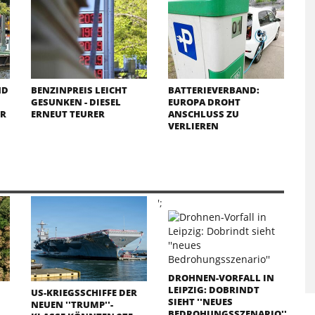
ND
BENZINPREIS LEICHT
BATTERIEVERBAND:
GESUNKEN - DIESEL
EUROPA DROHT
 A
ERNEUT TEURER
ANSCHLUSS ZU
VERLIEREN
';
DROHNEN-VORFALL IN
LEIPZIG: DOBRINDT
US-KRIEGSSCHIFFE DER
SIEHT ''NEUES
NEUEN ''TRUMP''-
BEDROHUNGSSZENARIO''