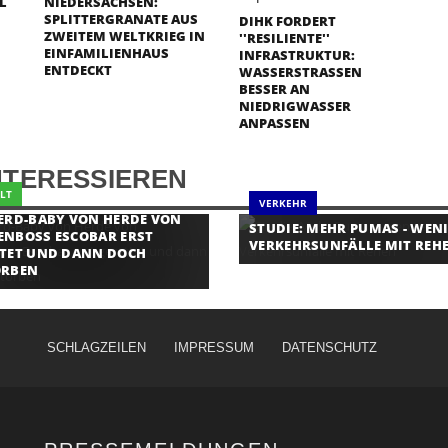
L
NIEDERSACHSEN:
SPLITTERGRANATE AUS
DIHK FORDERT
ZWEITEM WELTKRIEG IN
''RESILIENTE''
EINFAMILIENHAUS
INFRASTRUKTUR:
ENTDECKT
WASSERSTRASSEN B
ESSER AN N
IEDRIGWASSER A
NPASSEN
NTERESSIEREN
LT
VERKEHR
ERD-BABY VON HERDE VON
STUDIE: MEHR PUMAS - WEN
NBOSS ESCOBAR ERST
VERKEHRSUNFÄLLE MIT REH
TET UND DANN DOCH
ORBEN
SCHLAGZEILEN
IMPRESSUM
DATENSCHUTZ