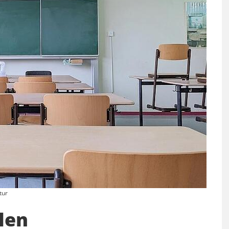
tur
len