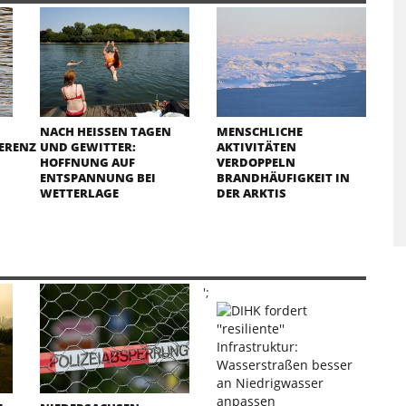
NACH HEISSEN TAGEN U
MENSCHLICHE
ERENZ
ND GEWITTER: H
AKTIVITÄTEN
OFFNUNG AUF E
VERDOPPELN
NTSPANNUNG BEI W
BRANDHÄUFIGKEIT IN
ETTERLAGE
DER ARKTIS
';