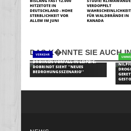
BISLANG FAST 12.000
STUDIE: KLIMAWANDE
HITZETOTE IN
VERDOPPELT
DEUTSCHLAND - HOHE
WAHRSCHEINLICHKEIT
STERBLICHKEIT VOR
FÜR WALDBRÄNDE IN
ALLEM IM JUNI
KANADA
DAS K�NNTE SIE AUCH I
VERKEHR
UMWE
DROHNEN-VORFALL IN LEIPZIG:
NILPF
DOBRINDT SIEHT ''NEUES
DROGE
BEDROHUNGSSZENARIO''
GERET
GEST