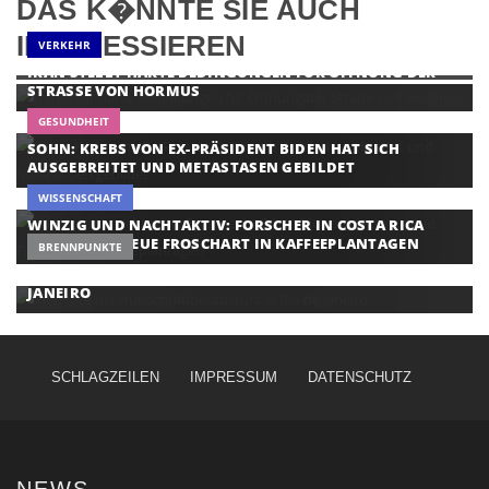
DAS K�NNTE SIE AUCH
INTERESSIEREN
VERKEHR
IRAN STELLT HARTE BEDINGUNGEN FÜR ÖFFNUNG DER
STRASSE VON HORMUS
GESUNDHEIT
SOHN: KREBS VON EX-PRÄSIDENT BIDEN HAT SICH
AUSGEBREITET UND METASTASEN GEBILDET
WISSENSCHAFT
WINZIG UND NACHTAKTIV: FORSCHER IN COSTA RICA
ENTDECKEN NEUE FROSCHART IN KAFFEEPLANTAGEN
BRENNPUNKTE
VIER TOTE BEI HUBSCHRAUBERABSTURZ IN RIO DE
JANEIRO
SCHLAGZEILEN
IMPRESSUM
DATENSCHUTZ
NEWS