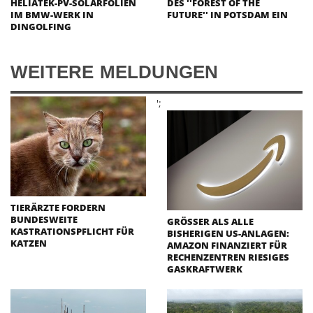
HELIATEK-PV-SOLARFOLIEN
DES ''FOREST OF THE
IM BMW-WERK IN
FUTURE'' IN POTSDAM EIN
DINGOLFING
WEITERE MELDUNGEN
';
TIERÄRZTE FORDERN
BUNDESWEITE
GRÖSSER ALS ALLE B
KASTRATIONSPFLICHT FÜR
ISHERIGEN US-ANLAGEN: A
KATZEN
MAZON FINANZIERT FÜR R
ECHENZENTREN RIESIGES G
ASKRAFTWERK