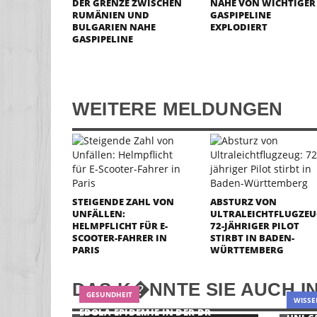
DER GRENZE ZWISCHEN
NÄHE VON WICHTIGER
RUMÄNIEN UND
GASPIPELINE
BULGARIEN NAHE
EXPLODIERT
GASPIPELINE
WEITERE MELDUNGEN
STEIGENDE ZAHL VON
ABSTURZ VON
UNFÄLLEN:
ULTRALEICHTFLUGZEU
HELMPFLICHT FÜR E-
72-JÄHRIGER PILOT
SCOOTER-FAHRER IN
STIRBT IN BADEN-
PARIS
WÜRTTEMBERG
DAS K�NNTE SIE AUCH I
GESUNDHEIT
WISSE
EBOLA-EPIDEMIE IN DER DR