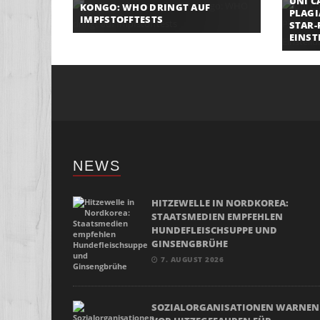
UNI C
KONGO: WHO DRINGT AUF
PLAG
IMPFSTOFFTESTS
STAR-
EINS
NEWS
HITZEWELLE IN NORDKOREA:
STAATSMEDIEN EMPFEHLEN
HUNDEFLEISCHSUPPE UND
GINSENGBRÜHE
7. AUGUST 2026
SOZIALORGANISATIONEN WARNEN