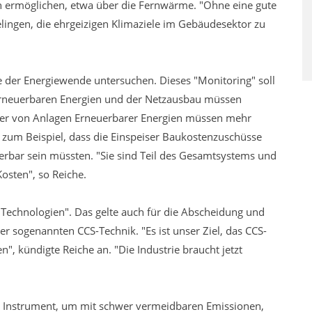
en ermöglichen, etwa über die Fernwärme. "Ohne eine gute
lingen, die ehrgeizigen Klimaziele im Gebäudesektor zu
ele der Energiewende untersuchen. Dieses "Monitoring" soll
 erneuerbaren Energien und der Netzausbau müssen
eiber von Anlagen Erneuerbarer Energien müssen mehr
um Beispiel, dass die Einspeiser Baukostenzuschüsse
erbar sein müssten. "Sie sind Teil des Gesamtsystems und
osten", so Reiche.
e Technologien". Das gelte auch für die Abscheidung und
r sogenannten CCS-Technik. "Es ist unser Ziel, das CCS-
, kündigte Reiche an. "Die Industrie braucht jetzt
es Instrument, um mit schwer vermeidbaren Emissionen,