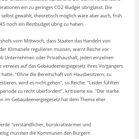
ationen ein zu geringes CO2-Budget übriglässt. Die
selbst gewählt, theoretisch möglich wäre aber auch, früh
5 noch ein Restbudget übrig zu haben.
htshofs vom Mittwoch, dass Staaten das Handeln von
er Klimaziele regulieren müssen, warnt Reiche vor
ob Unternehmen oder Privathaushalt, jeden einzelnen
 Sie verwies auf das Gebäudeenergiegesetz ihres Vorgängers
 hatte. "Ohne die Bereitschaft von Hausbesitzern, zu
tieren, wird es nicht gehen", so Reiche. "Leider fühlten
eriode zu recht überfordert", kritisierte sie. "Der starke
en im Gebäudeenergiegesetz hat dem Thema eher
erde "verständlicher, bürokratieärmer und
chzeitig müssten die Kommunen den Bürgern