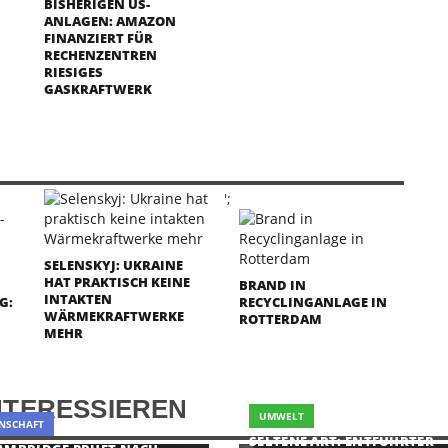
ISHERIGEN US-A
NLAGEN: AMAZON F
INANZIERT FÜR R
ECHENZENTREN R
IESIGES G
ASKRAFTWERK
';
SELENSKYJ: UKRAINE
HAT PRAKTISCH KEINE
BRAND IN
INTAKTEN
G:
RECYCLINGANLAGE IN
WÄRMEKRAFTWERKE
ROTTERDAM
MEHR
NTERESSIEREN
UMWELT
NSCHAFT
SELTENE ART: ENTFÜHRTER