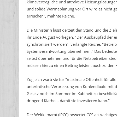
klimaverträgliche und attraktive Heizungslösung
und solide Wärmeplanung vor Ort wird es nicht ge
erreichen", mahnte Reiche.
Die Ministerin lässt derzeit den Stand und die Zi
ihr Ende August vorliegen. "Der Ausbaupfad der
synchronisiert werden", verlangte Reiche. "Betr
Systemverantwortung übernehmen." Das bedeute z
selbst übernehmen und für die Netzbetreiber steu
müssen hierzu einen Beitrag leisten, auch zu den K
Zugleich warb sie für "maximale Offenheit für all
unterirdische Verpressung von Kohlendioxid mit de
Gesetz noch im Sommer im Kabinett zu beschließen"
dringend Klarheit, damit sie investieren kann."
Der Weltklimarat (IPCC) bewertet CCS als wichtig