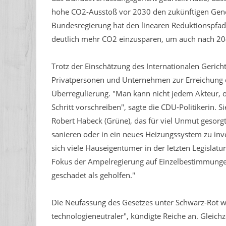
hohe CO2-Ausstoß vor 2030 den zukünftigen Gener
Bundesregierung hat den linearen Reduktionspfad 
deutlich mehr CO2 einzusparen, um auch nach 204
Trotz der Einschätzung des Internationalen Geric
Privatpersonen und Unternehmen zur Erreichung d
Überregulierung. "Man kann nicht jedem Akteur, 
Schritt vorschreiben", sagte die CDU-Politikerin.
Robert Habeck (Grüne), das für viel Unmut gesorgt
sanieren oder in ein neues Heizungssystem zu inves
sich viele Hauseigentümer in der letzten Legislaturp
Fokus der Ampelregierung auf Einzelbestimmung
geschadet als geholfen."
Die Neufassung des Gesetzes unter Schwarz-Rot w
technologieneutraler", kündigte Reiche an. Glei