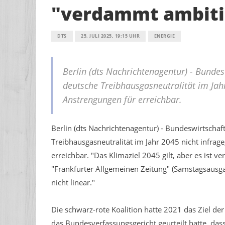
"verdammt ambiti
DTS
25. JULI 2025, 19:15 UHR
ENERGIE
Berlin (dts Nachrichtenagentur) - Bundesw
deutsche Treibhausgasneutralität im Jahr
Anstrengungen für erreichbar.
Berlin (dts Nachrichtenagentur) - Bundeswirtschaft
Treibhausgasneutralität im Jahr 2045 nicht infrage
erreichbar. "Das Klimaziel 2045 gilt, aber es ist v
"Frankfurter Allgemeinen Zeitung" (Samstagsausgab
nicht linear."
Die schwarz-rote Koalition hatte 2021 das Ziel d
das Bundesverfassungsgericht geurteilt hatte, da