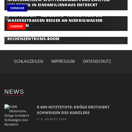
WELTKRIEG IN EINFAMILIENHAUS ENTDECKT
VERKEHR
DIHK FORDERT ''RESILIENTE'' INFRASTRUKTUR:
WASSERSTRASSEN BESSER AN NIEDRIGWASSER A
NPASSEN
ENERGIE
DEUTSCHE KONZERNE PROFITIEREN VON US-
RECHENZENTRUMS-BOOM
SCHLAGZEILEN
IMPRESSUM
DATENSCHUTZ
NEWS
9.600 HITZTETOTE: DRÖGE KRITISIERT
SCHWEIGEN DES KANZLERS
6. AUGUST 2026