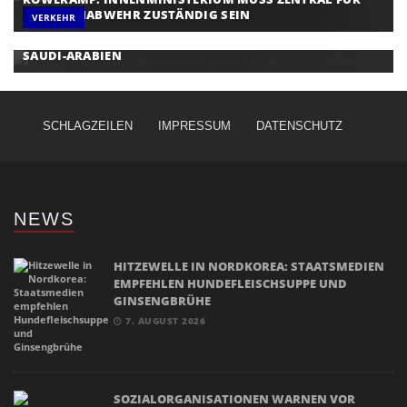
DROHNENABWEHR ZUSTÄNDIG SEIN
VERKEHR
ERDOGAN REIST ZU DREIER-GIPFEL MIT PAKISTAN NACH
SAUDI-ARABIEN
SCHLAGZEILEN
IMPRESSUM
DATENSCHUTZ
NEWS
HITZEWELLE IN NORDKOREA: STAATSMEDIEN
EMPFEHLEN HUNDEFLEISCHSUPPE UND
GINSENGBRÜHE
7. AUGUST 2026
SOZIALORGANISATIONEN WARNEN VOR