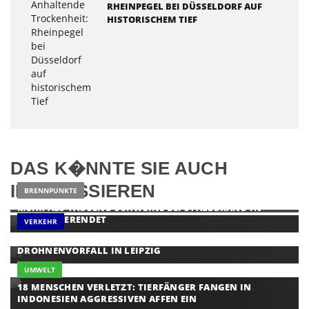
RHEINPEGEL BEI DÜSSELDORF AUF
HISTORISCHEM TIEF
DAS K�NNTE SIE AUCH
INTERESSIEREN
BRENNPUNKTE
MEHR ALS TAUSEND SCHWEINE BEI STALLBRAND IN
BAYERN VERENDET
VERKEHR
NATIONALER SICHERHEITSRAT MIT MERZ TAGT ZU
DROHNENVORFALL IN LEIPZIG
UMWELT
18 MENSCHEN VERLETZT: TIERFÄNGER FANGEN IN
INDONESIEN AGGRESSIVEN AFFEN EIN