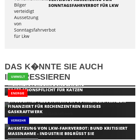
SONNTAGSFAHRVERBOT FÜR LKW
DAS K�NNTE SIE AUCH
INTERESSIEREN
UMWELT
TIERÄRZTE FORDERN BUNDESWEITE
KASTRATIONSPFLICHT FÜR KATZEN
ENERGIE
GRÖSSER ALS ALLE BISHERIGEN US-ANLAGEN: AMAZON F
INANZIERT FÜR RECHENZENTREN RIESIGES G
ASKRAFTWERK
VERKEHR
AUSSETZUNG VON LKW-FAHRVERBOT: BUND KRITISIERT
MASSNAHME - INDUSTRIE BEGRÜSST SIE