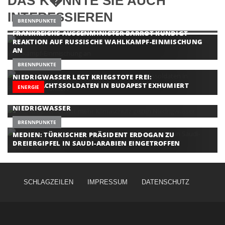
DAS K�NNTE SIE AUCH
INTERESSIEREN
BRENNPUNKTE
FRANKREICHS AUSSENMINISTER BARROT KÜNDIGT R
EAKTION AUF RUSSISCHE WAHLKAMPF-EINMISCHUNG A
N
BRENNPUNKTE
NIEDRIGWASSER LEGT KRIEGSTOTE FREI:
WEHRMACHTSSOLDATEN IN BUDAPEST EXHUMIERT
ENERGIE
GRÜNEN-CHEF FORDERT MEHR KLIMASCHUTZ GEGEN
NIEDRIGWASSER
BRENNPUNKTE
MEDIEN: TÜRKISCHER PRÄSIDENT ERDOGAN ZU
DREIERGIPFEL IN SAUDI-ARABIEN EINGETROFFEN
SCHLAGZEILEN
IMPRESSUM
DATENSCHUTZ